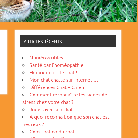
ARTICLES RÉCENTS
Numéros utiles
Santé par l’homéopathie
Humour noir de chat !
Mon chat chatte sur internet …
Différences Chat – Chien
Comment reconnaître les signes de
stress chez votre chat ?
Jouer avec son chat
A quoi reconnait-on que son chat est
heureux ?
Constipation du chat