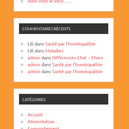
Aller chez le véto …..
COMMENTAIRES RÉCENTS
Lili
dans
Santé par l’homéopathie
Lili
dans
Maladies
admin
dans
Différences Chat – Chien
admin
dans
Santé par l’homéopathie
admin
dans
Santé par l’homéopathie
CATÉGORIES
Accueil
Alimentation
Comportement